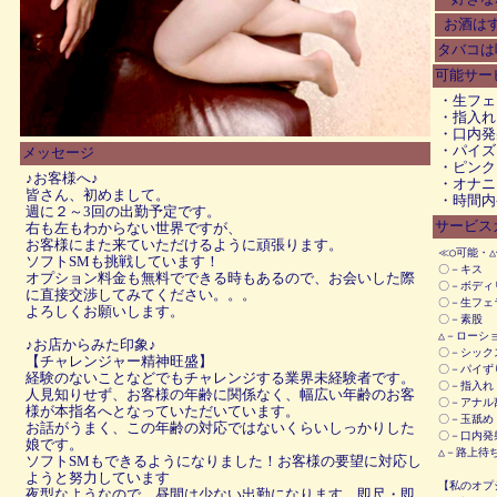
お酒は
タバコは
可能サー
・生フェ
・指入れ
・口内発
・パイズ
メッセージ
・ピンク
♪お客様へ♪
・オナニ
皆さん、初めまして。
・時間内
週に２～3回の出勤予定です。
サービス
右も左もわからない世界ですが、
お客様にまた来ていただけるように頑張ります。
≪○可能・△
ソフトSMも挑戦しています！
〇－キス
オプション料金も無料でできる時もあるので、お会いした際
〇－ボディ
に直接交渉してみてください。。。
〇－生フェ
よろしくお願いします。
〇－素股
△－ローシ
♪お店からみた印象♪
〇－シック
【チャレンジャー精神旺盛】
〇－パイず
経験のないことなどでもチャレンジする業界未経験者です。
〇－指入れ
人見知りせず、お客様の年齢に関係なく、幅広い年齢のお客
〇－アナル
様が本指名へとなっていただいています。
〇－玉舐め
お話がうまく、この年齢の対応ではないくらいしっかりした
〇－口内発
娘です。
△－路上待
ソフトSMもできるようになりました！お客様の要望に対応し
ようと努力しています
【私のオプ
夜型なようなので、昼間は少ない出勤になります。即尺・即