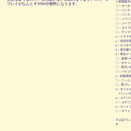
≪金額提示
プレイがなんと￥5000分無料になります。
〇－ローター
〇－パンティ
〇－パンスト
〇－ノーパ
〇－ノーブ
〇－コスプレ
〇－デンマ(
△－イラマチ
△－自宅出張
×－ビジネス
×－前立腺マ
×－睾丸マッ
〇－放尿(￥
〇－オナニー
〇－即尺(
〇－バイブ(
△－顔面発射
〇－ごっくん
〇－即プレ
×－オイルマ
(リンパマ
×－ＡＦ(￥5
〇－３Ｐ(
×－マット
〇－デート
※上記プレ
す