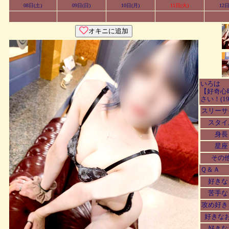
08日(土)
09日(日)
10日(月)
11日(火)
12日
オキニに追加
いろは
【好奇心
さい！(19
スリーサ
スタイ
身長
星座
その
Ｑ＆Ａ
好きな
苦手な
攻め好き
好きな
好きな