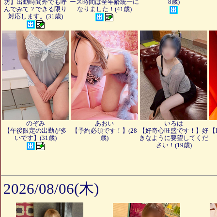
坊】出勤時間外でも呼
ース時間は全年齢統一に
8歳)
んでみて？できる限り
なりました！(41歳)
対応します。(31歳)
★☆★☆★☆★☆★☆★☆★☆★☆★☆★☆★☆★☆
【えりさんからのお知らせ】
※３Pがりかちゃんとできます！
AFが￥5000でご案内しています。
※大きいサイズはお断りする場合があるそうです！
時間外でも、お電話してみてください。
深夜遅くは難しい場合があります。
また、午前中からのご希望の方も
お電話してみてください。交渉いたします。。
のぞみ
あおい
いろは
事前予約なら可能ですが、当日の朝での午前中希望は、
【午後限定の出勤が多
【予約必須です！】(28
【好奇心旺盛です！】好
【
難しい場合があります。
いです】(31歳)
歳)
きなように要望してくだ
さい！(19歳)
2026/08/06(木)