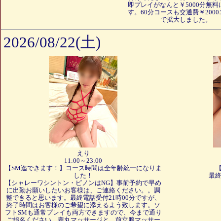
即プレイがなんと￥5000分無料
す。60分コースも交通費￥200
で拡大しました。
2026/08/22(土)
えり
11:00～23:00
【SM迄できます！】コース時間は全年齢統一になりま
した！
最終
【シャレーワシントン・ピノンはNG】事前予約で早め
に出勤お願いしたいお客様は、ご連絡ください。。調
整できると思います。最終電話受付21時00分ですが、
終了時間はお客様のご希望に添えるよう致します。ソ
フトSMも通常プレイも両方できますので、今まで通り
ご指名ください。睾丸マッサージと、前立腺マッサー