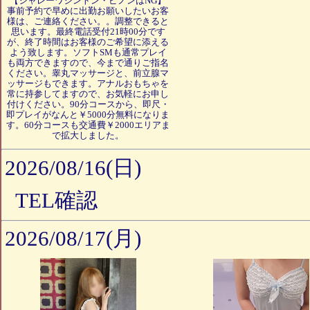
【シャレーワシントン・ピノンはNG】
事前予約で早めに出勤お願いしたいお客
様は、ご連絡ください。。調整できると
思います。最終電話受付21時00分です
が、終了時間はお客様のご希望に添える
よう致します。ソフトSMも通常プレイ
も両方できますので、今まで通りご指名
ください。睾丸マッサージと、前立腺マ
ッサージもできます。アナルおもちゃを
常に持参してますので、お気軽にお申し
付けください。90分コースから、即尺・
即プレイがなんと￥5000分無料になりま
す。60分コースも交通費￥2000エリアま
で拡大しました。
2026/08/16(日)
TEL確認
2026/08/17(月)