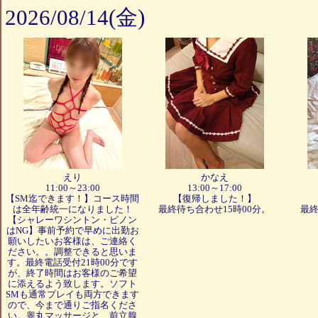
2026/08/14(金)
えり
かなえ
11:00～23:00
13:00～17:00
【SM迄できます！】コース時間
【復帰しました！】
は全年齢統一になりました！
最終待ち合わせ15時00分。
最終
【シャレーワシントン・ピノン
はNG】事前予約で早めに出勤お
願いしたいお客様は、ご連絡く
ださい。。調整できると思いま
す。最終電話受付21時00分です
が、終了時間はお客様のご希望
に添えるよう致します。ソフト
SMも通常プレイも両方できます
ので、今まで通りご指名くださ
い。睾丸マッサージと、前立腺