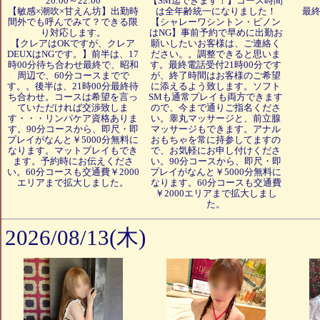
20:00～22:00
【SM迄できます！】コース時間
【敏感×潮吹×甘えん坊】出勤時
は全年齢統一になりました！
最終
間外でも呼んでみて？できる限
【シャレーワシントン・ピノン
り対応します。
はNG】事前予約で早めに出勤お
【クレアはOKですが、クレア
願いしたいお客様は、ご連絡く
DEUXはNGです。】前半は、17
ださい。。調整できると思いま
時00分待ち合わせ最終で、昭和
す。最終電話受付21時00分です
周辺で、60分コースまでで
が、終了時間はお客様のご希望
す。。後半は、21時00分最終待
に添えるよう致します。ソフト
ち合わせ。コースは希望を言っ
SMも通常プレイも両方できます
ていただければ交渉致しま
ので、今まで通りご指名くださ
す・・・リンパケア資格ありま
い。睾丸マッサージと、前立腺
す。90分コースから、即尺・即
マッサージもできます。アナル
プレイがなんと￥5000分無料に
おもちゃを常に持参してますの
なります。マットプレイもでき
で、お気軽にお申し付けくださ
ます。予約時にお伝えくださ
い。90分コースから、即尺・即
い。60分コースも交通費￥2000
プレイがなんと￥5000分無料に
エリアまで拡大しました。
なります。60分コースも交通費
￥2000エリアまで拡大しまし
た。
2026/08/13(木)