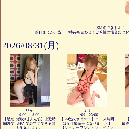
【SM迄できます！
前日までか、当日12時待ち合わせでご希望の場合にはお
2026/08/31(月)
りか
えり
9:00～18:00
11:00～23:00
【敏感×潮吹×甘えん坊】出勤時
【SM迄できます！】コース時間
間外でも呼んでみて？できる限
は全年齢統一になりました！
最終
り対応します。
【シャレーワシントン・ピノン