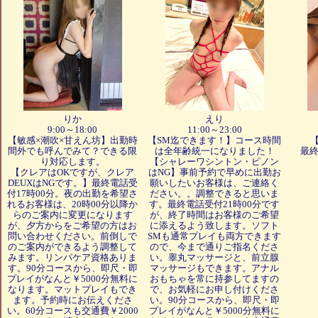
★☆★☆★☆★☆★☆★☆★☆★☆★☆★☆★☆★☆
【予約＆求人LINEのお知らせ】
ご予約は、『電話』か『LINE』でお願い致します。
営業用にSMS受信希望の方はご連絡ください。
但し、営業のみであり、当店からの送信のみのため、
ご予約は、上記のどちらかでお願い致します。
************************************************************
LINE IDは、【 naturalkofu 】(ID検索でNと出ます)
************************************************************
りか
えり
★☆★☆★☆★☆★☆★☆★☆★☆★☆★☆★☆★☆
9:00～18:00
11:00～23:00
【敏感×潮吹×甘えん坊】出勤時
【SM迄できます！】コース時間
【電話受付】
間外でも呼んでみて？できる限
は全年齢統一になりました！
最終
平日と土曜(連休・祭日)8時00分～20時00分。
り対応します。
【シャレーワシントン・ピノン
日曜(連休は除く)10時00分～18時00分。
【クレアはOKですが、クレア
はNG】事前予約で早めに出勤お
夜に出勤者がいる場合、出勤者の時間を掲載します。
DEUXはNGです。】最終電話受
願いしたいお客様は、ご連絡く
上記時間外の翌日予約は、LINEでお願い致します。
付17時00分。夜の出勤を希望さ
ださい。。調整できると思いま
LINEは、『 naturalkofu 』 (ID検索で、Nと出ます)
れるお客様は、20時00分以降か
す。最終電話受付21時00分です
※返信がない場合は、再度送るか電話でお願いします。
らのご案内に変更になります
が、終了時間はお客様のご希望
が、夕方からをご希望の方はお
に添えるよう致します。ソフト
問い合わせください。前倒しで
SMも通常プレイも両方できます
次ページ
のご案内ができるよう調整して
ので、今まで通りご指名くださ
みます。リンパケア資格ありま
い。睾丸マッサージと、前立腺
す。90分コースから、即尺・即
マッサージもできます。アナル
プレイがなんと￥5000分無料に
おもちゃを常に持参してますの
なります。マットプレイもでき
で、お気軽にお申し付けくださ
ます。予約時にお伝えくださ
い。90分コースから、即尺・即
い。60分コースも交通費￥2000
プレイがなんと￥5000分無料に