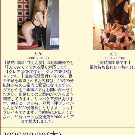
りか
とも
9:00～18:00
13:00～17:00
【敏感×潮吹×甘えん坊】出勤時間外でも
【 短時間出勤です 】
呼んでみて？できる限り対応します。
最終待ち合わせ15時00分
【クレアはOKですが、クレアDEUXは
NGです。】最終電話受付17時00分。夜
の出勤を希望されるお客様は、20時00分
以降からのご案内に変更になりますが、
夕方からをご希望の方はお問い合わせく
ださい。前倒しでのご案内ができるよう
調整してみます。リンパケア資格ありま
す。90分コースから、即尺・即プレイが
なんと￥5000分無料になります。マット
プレイもできます。予約時にお伝えくだ
さい。60分コースも交通費￥2000エリア
まで拡大しました。