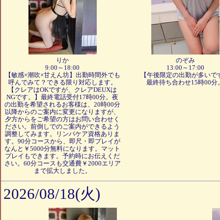
りか
のぞみ
9:00～18:00
13:00～17:00
【敏感×潮吹×甘えん坊】出勤時間外でも
【午後限定の出勤が多いで
呼んでみて？できる限り対応します。
最終待ち合わせ15時00分
【クレアはOKですが、クレアDEUXは
NGです。】最終電話受付17時00分。夜
の出勤を希望されるお客様は、20時00分
以降からのご案内に変更になりますが、
夕方からをご希望の方はお問い合わせく
ださい。前倒しでのご案内ができるよう
調整してみます。リンパケア資格ありま
す。90分コースから、即尺・即プレイが
なんと￥5000分無料になります。マット
プレイもできます。予約時にお伝えくだ
さい。60分コースも交通費￥2000エリア
まで拡大しました。
2026/08/18(火)