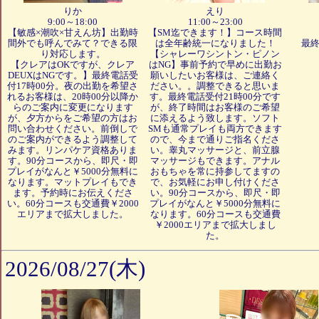
りか
えり
9:00～18:00
11:00～23:00
【敏感×潮吹×甘えん坊】出勤時
【SM迄できます！】コース時間
間外でも呼んでみて？できる限
は全年齢統一になりました！
最終
り対応します。
【シャレーワシントン・ピノン
【クレアはOKですが、クレア
はNG】事前予約で早めに出勤お
DEUXはNGです。】最終電話受
願いしたいお客様は、ご連絡く
付17時00分。夜の出勤を希望さ
ださい。。調整できると思いま
れるお客様は、20時00分以降か
す。最終電話受付21時00分です
らのご案内に変更になります
が、終了時間はお客様のご希望
が、夕方からをご希望の方はお
に添えるよう致します。ソフト
問い合わせください。前倒しで
SMも通常プレイも両方できます
のご案内ができるよう調整して
ので、今まで通りご指名くださ
みます。リンパケア資格ありま
い。睾丸マッサージと、前立腺
す。90分コースから、即尺・即
マッサージもできます。アナル
プレイがなんと￥5000分無料に
おもちゃを常に持参してますの
なります。マットプレイもでき
で、お気軽にお申し付けくださ
ます。予約時にお伝えくださ
い。90分コースから、即尺・即
い。60分コースも交通費￥2000
プレイがなんと￥5000分無料に
エリアまで拡大しました。
なります。60分コースも交通費
￥2000エリアまで拡大しまし
た。
2026/08/27(木)