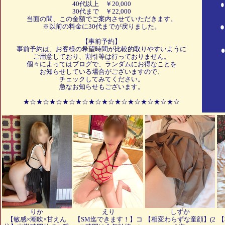
40代以上 ￥20,000
30代まで ￥22,000
当面の間、この金額でご案内させていただきます。
※以前の料金に30代までが戻りました。
【事前予約】
事前予約は、お客様の希望時間が比較的取りやすいように
ご用意しており、割引等は行っておりません。
個々によってはブログで、ランダムにお得なことを
お知らせしている場合がございますので、
チェックしてみてください。
急なお知らせもございます。
★☆★☆★☆★☆★☆★☆★☆★☆★☆★☆★☆★☆
【りかさんからのお知らせ】
※３Pがえりさんとできます！
LINEが不具合で消えてしまいました。
1度だけ、お電話にてご予約をお願い致します。
夜の時間帯希望のお客様は、20時以降からが基本ですが、今が良い
というお客様はお電話でお問い合わせいただければ交渉できます。
少し、夜の部のご案内の仕方が
変更になりますので、詳細は、お電話にてご確認ください！
土、日曜日出勤については、お問い合わせください。
用がなければ、対応できるよう努力してくれるそうです。
りか
えり
しずか
【敏感×潮吹×甘えん
【SM迄できます！】コ
【相変わらずな童顔】(2
【