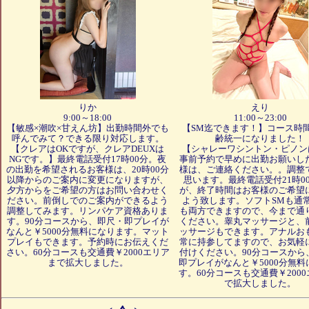
りか
えり
9:00～18:00
11:00～23:00
【敏感×潮吹×甘えん坊】出勤時間外でも
【SM迄できます！】コース時
呼んでみて？できる限り対応します。
齢統一になりました！
【クレアはOKですが、クレアDEUXは
【シャレーワシントン・ピノン
NGです。】最終電話受付17時00分。夜
事前予約で早めに出勤お願いし
の出勤を希望されるお客様は、20時00分
様は、ご連絡ください。。調整
以降からのご案内に変更になりますが、
思います。最終電話受付21時0
夕方からをご希望の方はお問い合わせく
が、終了時間はお客様のご希望
ださい。前倒しでのご案内ができるよう
よう致します。ソフトSMも通
調整してみます。リンパケア資格ありま
も両方できますので、今まで通
す。90分コースから、即尺・即プレイが
ください。睾丸マッサージと、
なんと￥5000分無料になります。マット
ッサージもできます。アナルお
プレイもできます。予約時にお伝えくだ
常に持参してますので、お気軽
さい。60分コースも交通費￥2000エリア
付けください。90分コースから
まで拡大しました。
即プレイがなんと￥5000分無料
す。60分コースも交通費￥200
で拡大しました。