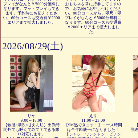
プレイがなんと￥5000分無料に
おもちゃを常に持参してますの
なります。マットプレイもでき
で、お気軽にお申し付けくださ
ます。予約時にお伝えくださ
い。90分コースから、即尺・即
い。60分コースも交通費￥2000
プレイがなんと￥5000分無料に
エリアまで拡大しました。
なります。60分コースも交通費
￥2000エリアまで拡大しまし
た。
2026/08/29(土)
りか
えり
9:00～18:00
11:00～23:00
【敏感×潮吹×甘えん坊】出勤時
【SM迄できます！】コース時間
間外でも呼んでみて？できる限
は全年齢統一になりました！
最終
り対応します。
【シャレーワシントン・ピノン