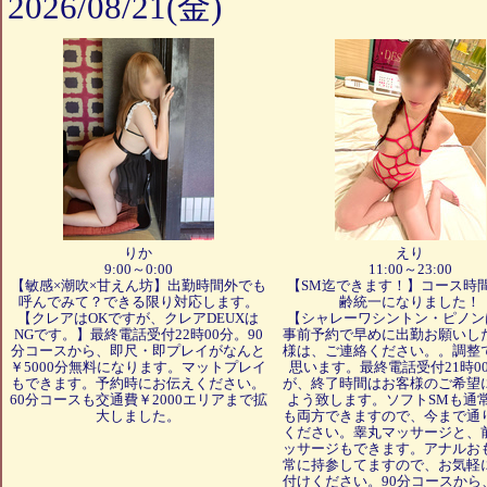
2026/08/21(金)
りか
えり
9:00～0:00
11:00～23:00
【敏感×潮吹×甘えん坊】出勤時間外でも
【SM迄できます！】コース時
呼んでみて？できる限り対応します。
齢統一になりました！
【クレアはOKですが、クレアDEUXは
【シャレーワシントン・ピノン
NGです。】最終電話受付22時00分。90
事前予約で早めに出勤お願いし
分コースから、即尺・即プレイがなんと
様は、ご連絡ください。。調整
￥5000分無料になります。マットプレイ
思います。最終電話受付21時0
もできます。予約時にお伝えください。
が、終了時間はお客様のご希望
60分コースも交通費￥2000エリアまで拡
よう致します。ソフトSMも通
大しました。
も両方できますので、今まで通
ください。睾丸マッサージと、
ッサージもできます。アナルお
常に持参してますので、お気軽
付けください。90分コースから