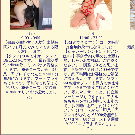
りか
えり
9:00～0:00
11:00～23:00
【敏感×潮吹×甘えん坊】出勤時
【SM迄できます！】コース時間
間外でも呼んでみて？できる限
は全年齢統一になりました！
最終
り対応します。
【シャレーワシントン・ピノン
【クレアはOKですが、クレア
はNG】事前予約で早めに出勤お
DEUXはNGです。】最終電話受
願いしたいお客様は、ご連絡く
付22時00分。リンパケア資格あ
ださい。。調整できると思いま
ります。90分コースから、即
す。最終電話受付21時00分です
尺・即プレイがなんと￥5000分
が、終了時間はお客様のご希望
無料になります。マットプレイ
に添えるよう致します。ソフト
もできます。予約時にお伝えく
SMも通常プレイも両方できます
ださい。60分コースも交通費
ので、今まで通りご指名くださ
￥2000エリアまで拡大しまし
い。睾丸マッサージと、前立腺
た。
マッサージもできます。アナル
おもちゃを常に持参してますの
で、お気軽にお申し付けくださ
い。90分コースから、即尺・即
プレイがなんと￥5000分無料に
なります。60分コースも交通費
￥2000エリアまで拡大しまし
た。