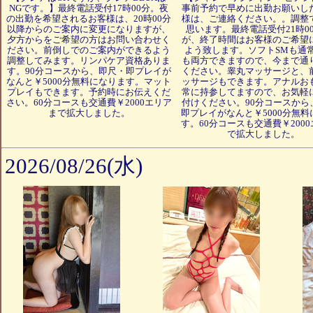
NGです。】最終電話受付17時00分。夜
事前予約で早めに出勤お願いし
の出勤を希望されるお客様は、20時00分
様は、ご連絡ください。。調整
以降からのご案内に変更になりますが、
思います。最終電話受付21時0
夕方からをご希望の方はお問い合わせく
が、終了時間はお客様のご希望
ださい。前倒しでのご案内ができるよう
よう致します。ソフトSMも通
調整してみます。リンパケア資格ありま
も両方できますので、今まで通
す。90分コースから、即尺・即プレイが
ください。睾丸マッサージと、
なんと￥5000分無料になります。マット
ッサージもできます。アナルお
プレイもできます。予約時にお伝えくだ
常に持参してますので、お気軽
さい。60分コースも交通費￥2000エリア
付けください。90分コースから
まで拡大しました。
即プレイがなんと￥5000分無料
す。60分コースも交通費￥200
で拡大しました。
2026/08/26(水)