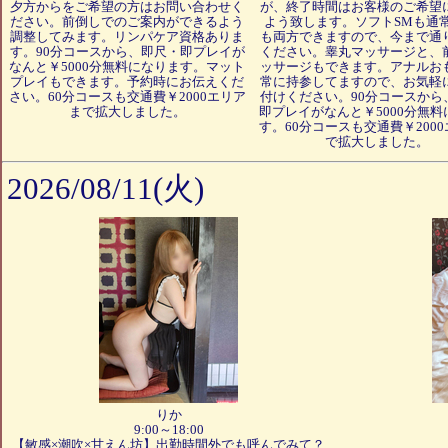
夕方からをご希望の方はお問い合わせく
が、終了時間はお客様のご希望
ださい。前倒しでのご案内ができるよう
よう致します。ソフトSMも通
調整してみます。リンパケア資格ありま
も両方できますので、今まで通
す。90分コースから、即尺・即プレイが
ください。睾丸マッサージと、
なんと￥5000分無料になります。マット
ッサージもできます。アナルお
プレイもできます。予約時にお伝えくだ
常に持参してますので、お気軽
さい。60分コースも交通費￥2000エリア
付けください。90分コースから
まで拡大しました。
即プレイがなんと￥5000分無料
す。60分コースも交通費￥200
で拡大しました。
2026/08/11(火)
りか
9:00～18:00
【敏感×潮吹×甘えん坊】出勤時間外でも呼んでみて？