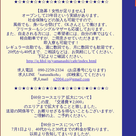
★☆★☆★☆★☆★☆★☆★☆★☆★☆★☆★☆★☆
【急募！女性が足りません】
オープンして23年目という実績があります。
社会保険などの加入も可能ですので、
風俗でも、身バレが防げて、OLさんとして働けます。
フリータ―もシングルマザーも応援しております。
また、自走される方には、ご希望者には、自分の車ではなく、
軽自動車ですが、ご用意させていただきます。
即入寮も可能です！
レギュラー出勤でも、週に数回でも、月に数回でも歓迎です。
20代から40代まで、ご相談などは、お気軽にしてください。
下記よりご確認ください。
http://q.fdol.jp/yamanashi/cafe/index.html
求人電話 090-2259-2334 (お店番号になります)
求人LINE 『naturalkofu』 (ID検索してください)
求人mail
n2004.co@gmail.com
★☆★☆★☆★☆★☆★☆★☆★☆★☆★☆★☆★☆
【60分コースエリア 拡大について】
この度、『交通費￥2,000』
のエリアまで拡大することと致しました。
送迎の関係等で、お断りせざるを得ないこともございますが、
ご理解の上、ご予約ください。
【90分コース について】
7月1日より、40代からと30代までの料金が変わります。
以前より告知してまいりましたが、