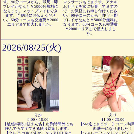
す。90分コースから、即尺・即
マッサージもできます。アナル
プレイがなんと￥5000分無料に
おもちゃを常に持参してますの
なります。マットプレイもでき
で、お気軽にお申し付けくださ
ます。予約時にお伝えくださ
い。90分コースから、即尺・即
い。60分コースも交通費￥2000
プレイがなんと￥5000分無料に
エリアまで拡大しました。
なります。60分コースも交通費
￥2000エリアまで拡大しまし
た。
2026/08/25(火)
りか
えり
9:00～18:00
11:00～23:00
【敏感×潮吹×甘えん坊】出勤時間外でも
【SM迄できます！】コース時
呼んでみて？できる限り対応します。
齢統一になりました！
【クレアはOKですが、クレアDEUXは
【シャレーワシントン・ピノン