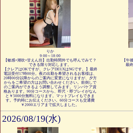
りか
9:00～18:00
【敏感×潮吹×甘えん坊】出勤時間外でも呼んでみて？
【午
できる限り対応します。
最終
【クレアはOKですが、クレアDEUXはNGです。】最終
電話受付17時00分。夜の出勤を希望されるお客様は、
20時00分以降からのご案内に変更になりますが、夕方
からをご希望の方はお問い合わせください。前倒しで
のご案内ができるよう調整してみます。リンパケア資
格あります。90分コースから、即尺・即プレイがなん
と￥5000分無料になります。マットプレイもできま
す。予約時にお伝えください。60分コースも交通費
￥2000エリアまで拡大しました。
2026/08/19(水)