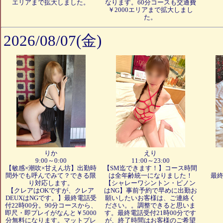
エリアまで拡大しました。
なります。60分コースも交通費
￥2000エリアまで拡大しまし
た。
2026/08/07(金)
りか
えり
9:00～0:00
11:00～23:00
【敏感×潮吹×甘えん坊】出勤時
【SM迄できます！】コース時間
間外でも呼んでみて？できる限
は全年齢統一になりました！
最終
り対応します。
【シャレーワシントン・ピノン
【クレアはOKですが、クレア
はNG】事前予約で早めに出勤お
DEUXはNGです。】最終電話受
願いしたいお客様は、ご連絡く
付22時00分。90分コースから、
ださい。。調整できると思いま
即尺・即プレイがなんと￥5000
す。最終電話受付21時00分です
分無料になります。マットプレ
が、終了時間はお客様のご希望