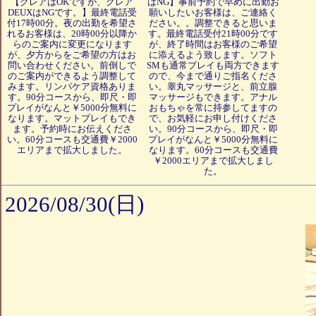
【クレアはOKですが、クレア
はNG】事前予約で早めに出勤お
DEUXはNGです。】最終電話受
願いしたいお客様は、ご連絡く
付17時00分。夜の出勤を希望さ
ださい。。調整できると思いま
れるお客様は、20時00分以降か
す。最終電話受付21時00分です
らのご案内に変更になります
が、終了時間はお客様のご希望
が、夕方からをご希望の方はお
に添えるよう致します。ソフト
問い合わせください。前倒しで
SMも通常プレイも両方できます
のご案内ができるよう調整して
ので、今まで通りご指名くださ
みます。リンパケア資格ありま
い。睾丸マッサージと、前立腺
す。90分コースから、即尺・即
マッサージもできます。アナル
プレイがなんと￥5000分無料に
おもちゃを常に持参してますの
なります。マットプレイもでき
で、お気軽にお申し付けくださ
ます。予約時にお伝えくださ
い。90分コースから、即尺・即
い。60分コースも交通費￥2000
プレイがなんと￥5000分無料に
エリアまで拡大しました。
なります。60分コースも交通費
￥2000エリアまで拡大しまし
た。
2026/08/30(日)