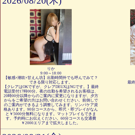
2026/08/20(木)
りか
9:00～18:00
【敏感×潮吹×甘えん坊】出勤時間外でも呼んでみて？
できる限り対応します。
最終
【クレアはOKですが、クレアDEUXはNGです。】最終
電話受付17時00分。夜の出勤を希望されるお客様は、
20時00分以降からのご案内に変更になりますが、夕方
からをご希望の方はお問い合わせください。前倒しで
のご案内ができるよう調整してみます。リンパケア資
格あります。90分コースから、即尺・即プレイがなん
と￥5000分無料になります。マットプレイもできま
す。予約時にお伝えください。60分コースも交通費
￥2000エリアまで拡大しました。