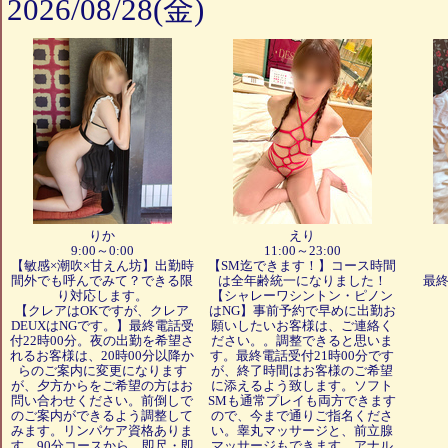
2026/08/28(金)
りか
えり
9:00～0:00
11:00～23:00
【敏感×潮吹×甘えん坊】出勤時
【SM迄できます！】コース時間
間外でも呼んでみて？できる限
は全年齢統一になりました！
最終
り対応します。
【シャレーワシントン・ピノン
【クレアはOKですが、クレア
はNG】事前予約で早めに出勤お
DEUXはNGです。】最終電話受
願いしたいお客様は、ご連絡く
付22時00分。夜の出勤を希望さ
ださい。。調整できると思いま
れるお客様は、20時00分以降か
す。最終電話受付21時00分です
らのご案内に変更になります
が、終了時間はお客様のご希望
が、夕方からをご希望の方はお
に添えるよう致します。ソフト
問い合わせください。前倒しで
SMも通常プレイも両方できます
のご案内ができるよう調整して
ので、今まで通りご指名くださ
みます。リンパケア資格ありま
い。睾丸マッサージと、前立腺
す。90分コースから、即尺・即
マッサージもできます。アナル