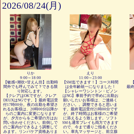
2026/08/24(月)
りか
えり
9:00～18:00
11:00～23:00
【敏感×潮吹×甘えん坊】出勤時
【SM迄できます！】コース時間
間外でも呼んでみて？できる限
は全年齢統一になりました！
最終
り対応します。
【シャレーワシントン・ピノン
【クレアはOKですが、クレア
はNG】事前予約で早めに出勤お
DEUXはNGです。】最終電話受
願いしたいお客様は、ご連絡く
付17時00分。夜の出勤を希望さ
ださい。。調整できると思いま
れるお客様は、20時00分以降か
す。最終電話受付21時00分です
らのご案内に変更になります
が、終了時間はお客様のご希望
が、夕方からをご希望の方はお
に添えるよう致します。ソフト
問い合わせください。前倒しで
SMも通常プレイも両方できます
のご案内ができるよう調整して
ので、今まで通りご指名くださ
みます。リンパケア資格ありま
い。睾丸マッサージと、前立腺