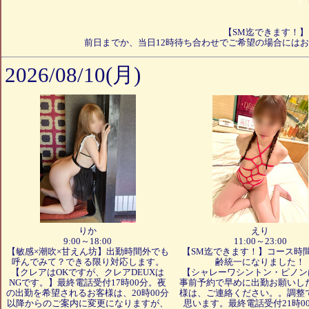
【SM迄できます！
前日までか、当日12時待ち合わせでご希望の場合にはお
2026/08/10(月)
りか
えり
9:00～18:00
11:00～23:00
【敏感×潮吹×甘えん坊】出勤時間外でも
【SM迄できます！】コース時
呼んでみて？できる限り対応します。
齢統一になりました！
【クレアはOKですが、クレアDEUXは
【シャレーワシントン・ピノン
NGです。】最終電話受付17時00分。夜
事前予約で早めに出勤お願いし
の出勤を希望されるお客様は、20時00分
様は、ご連絡ください。。調整
以降からのご案内に変更になりますが、
思います。最終電話受付21時0